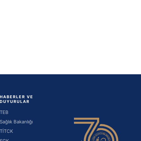
HABERLER VE
DUYURULAR
TEB
Sağlık Bakanlığı
TİTCK
SGK