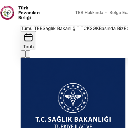
Türk
Eczacıları
TEB Hakkında
Bölge Ec
Birliği
Tümü
TEB
Sağlık Bakanlığı
TİTCK
SGK
Basında Biz
Ec
Tarih