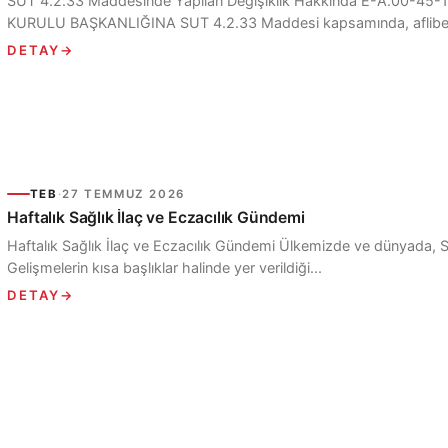
SUT 4.2.33 Maddesinde Yapılan Değişiklik Hakkında E-A.00-
KURULU BAŞKANLIĞINA SUT 4.2.33 Maddesi kapsamında, aflibers
DETAY
→
TEB
·
27 TEMMUZ 2026
Haftalık Sağlık İlaç ve Eczacılık Gündemi
Haftalık Sağlık İlaç ve Eczacılık Gündemi Ülkemizde ve dünyada, S
Gelişmelerin kısa başlıklar halinde yer verildiği...
DETAY
→