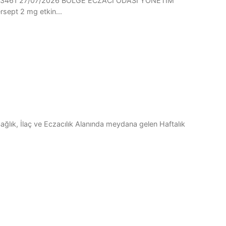
45-13461 27/07/2026 BÖLGE ECZACI ODASI YÖNETİM
ept 2 mg etkin...
ağlık, İlaç ve Eczacılık Alanında meydana gelen Haftalık