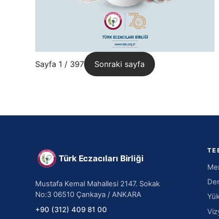
Sayfa 1 / 397
Sonraki sayfa
TE
Türk Eczacıları Birliği
Mer
Den
Mustafa Kemal Mahallesi 2147. Sokak
No:3 06510 Çankaya / ANKARA
Yük
+90 (312) 409 81 00
Viz