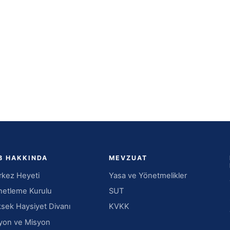
B HAKKINDA
MEVZUAT
kez Heyeti
Yasa ve Yönetmelikler
etleme Kurulu
SUT
sek Haysiyet Divanı
KVKK
yon ve Misyon