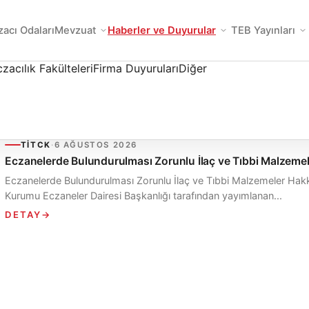
zacı Odaları
Mevzuat
Haberler ve Duyurular
TEB Yayınları
zacılık Fakülteleri
Firma Duyuruları
Diğer
TİTCK
·
6 AĞUSTOS 2026
Eczanelerde Bulundurulması Zorunlu İlaç ve Tıbbi Malzem
Eczanelerde Bulundurulması Zorunlu İlaç ve Tıbbi Malzemeler Hakk
Kurumu Eczaneler Dairesi Başkanlığı tarafından yayımlanan...
DETAY
→