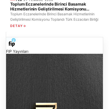
Toplum Eczanelerinde Birinci Basamak
Hizmetlerinin Geliştirilmesi Komisyonu
Toplandı
Toplum Eczanelerinde Birinci Basamak Hizmetlerinin
Geliştirilmesi Komisyonu Toplandı Türk Eczacıları Birliği
45. Dönem Merkez Heyeti tarafından oluşturulan
DETAY
→
Toplum Eczanelerinde...
FIP Yayınları