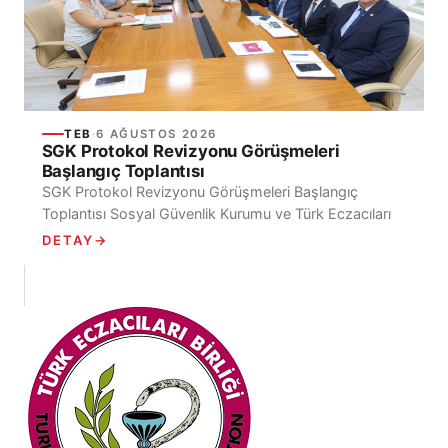
TEB
·
6 AĞUSTOS 2026
SGK Protokol Revizyonu Görüşmeleri
Başlangıç Toplantısı
SGK Protokol Revizyonu Görüşmeleri Başlangıç
Toplantısı Sosyal Güvenlik Kurumu ve Türk Eczacıları
Birliği arasında, Sosyal Güvenlik Kurumu Kapsamındaki
DETAY
→
Kişilerin Türk Eczacıları...