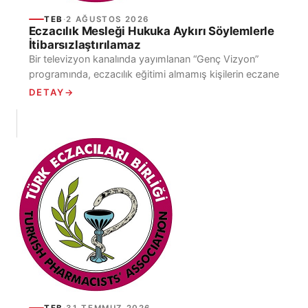
TEB
·
2 AĞUSTOS 2026
Eczacılık Mesleği Hukuka Aykırı Söylemlerle
İtibarsızlaştırılamaz
Bir televizyon kanalında yayımlanan “Genç Vizyon”
programında, eczacılık eğitimi almamış kişilerin eczane
açabileceği yönünde ifadeler kullanılmış, hukuka aykırı
DETAY
→
uygulamalar bir...
TEB
·
31 TEMMUZ 2026