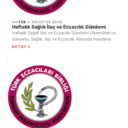
TEB
·
3 AĞUSTOS 2026
Haftalık Sağlık İlaç ve Eczacılık Gündemi
Haftalık Sağlık İlaç ve Eczacılık Gündemi Ülkemizde ve
dünyada, Sağlık, İlaç ve Eczacılık Alanında meydana
gelen Haftalık Gelişmelerin kısa başlıklar halinde yer
DETAY
→
verildiği...