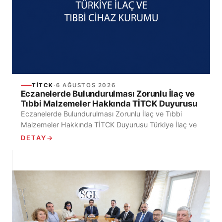
TİTCK
·
6 AĞUSTOS 2026
Eczanelerde Bulundurulması Zorunlu İlaç ve
Tıbbi Malzemeler Hakkında TİTCK Duyurusu
Eczanelerde Bulundurulması Zorunlu İlaç ve Tıbbi
Malzemeler Hakkında TİTCK Duyurusu Türkiye İlaç ve
Tıbbi Cihaz Kurumu Eczaneler Dairesi Başkanlığı
DETAY
→
tarafından yayımlanan...