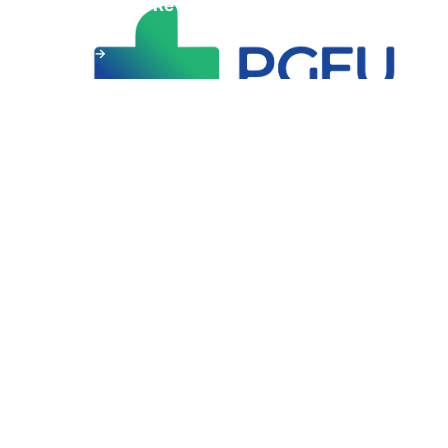
SGK Protokol Revizyonu Görüşmeleri Başlangıç
Toplantısı
DETAY
→
PGEU
Avrupa Birliği Eczacılık Grubu