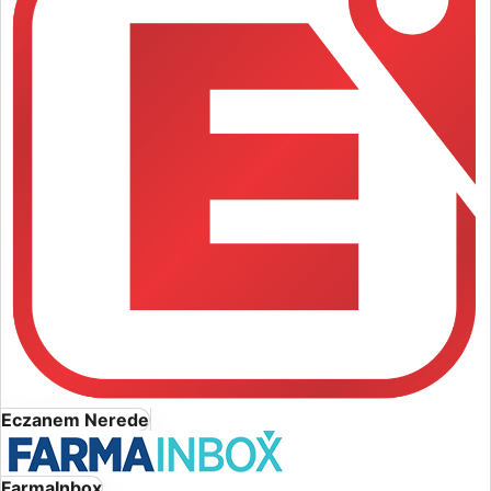
Eczanem Nerede
FarmaInbox