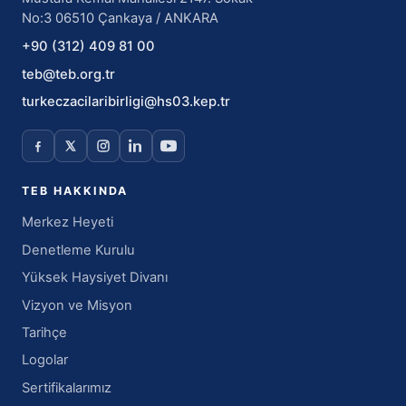
No:3 06510 Çankaya / ANKARA
+90 (312) 409 81 00
teb@teb.org.tr
turkeczacilaribirligi@hs03.kep.tr
TEB HAKKINDA
Merkez Heyeti
Denetleme Kurulu
Yüksek Haysiyet Divanı
Vizyon ve Misyon
Tarihçe
Logolar
Sertifikalarımız