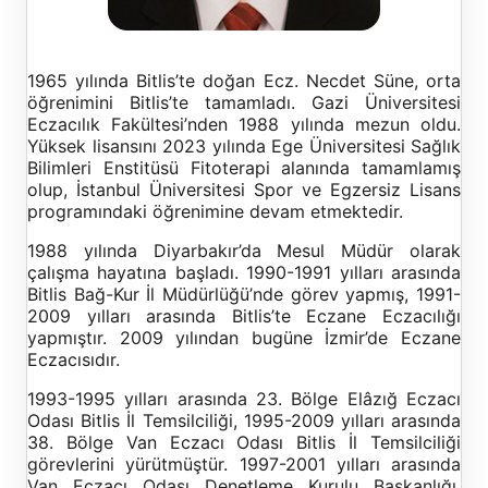
1965 yılında Bitlis’te doğan Ecz. Necdet Süne, orta
öğrenimini Bitlis’te tamamladı. Gazi Üniversitesi
Eczacılık Fakültesi’nden 1988 yılında mezun oldu.
Yüksek lisansını 2023 yılında Ege Üniversitesi Sağlık
Bilimleri Enstitüsü Fitoterapi alanında tamamlamış
olup, İstanbul Üniversitesi Spor ve Egzersiz Lisans
programındaki öğrenimine devam etmektedir.
1988 yılında Diyarbakır’da Mesul Müdür olarak
çalışma hayatına başladı. 1990-1991 yılları arasında
Bitlis Bağ-Kur İl Müdürlüğü’nde görev yapmış, 1991-
2009 yılları arasında Bitlis’te Eczane Eczacılığı
yapmıştır. 2009 yılından bugüne İzmir’de Eczane
Eczacısıdır.
1993-1995 yılları arasında 23. Bölge Elâzığ Eczacı
Odası Bitlis İl Temsilciliği, 1995-2009 yılları arasında
38. Bölge Van Eczacı Odası Bitlis İl Temsilciliği
görevlerini yürütmüştür. 1997-2001 yılları arasında
Van Eczacı Odası Denetleme Kurulu Başkanlığı,