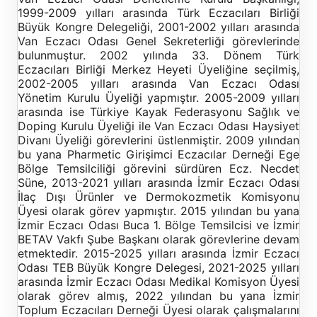
1999-2009 yılları arasında Türk Eczacıları Birliği
Büyük Kongre Delegeliği, 2001-2002 yılları arasında
Van Eczacı Odası Genel Sekreterliği görevlerinde
bulunmuştur. 2002 yılında 33. Dönem Türk
Eczacıları Birliği Merkez Heyeti Üyeliğine seçilmiş,
2002-2005 yılları arasında Van Eczacı Odası
Yönetim Kurulu Üyeliği yapmıştır. 2005-2009 yılları
arasında ise Türkiye Kayak Federasyonu Sağlık ve
Doping Kurulu Üyeliği ile Van Eczacı Odası Haysiyet
Divanı Üyeliği görevlerini üstlenmiştir. 2009 yılından
bu yana Pharmetic Girişimci Eczacılar Derneği Ege
Bölge Temsilciliği görevini sürdüren Ecz. Necdet
Süne, 2013-2021 yılları arasında İzmir Eczacı Odası
İlaç Dışı Ürünler ve Dermokozmetik Komisyonu
Üyesi olarak görev yapmıştır. 2015 yılından bu yana
İzmir Eczacı Odası Buca 1. Bölge Temsilcisi ve İzmir
BETAV Vakfı Şube Başkanı olarak görevlerine devam
etmektedir. 2015-2025 yılları arasında İzmir Eczacı
Odası TEB Büyük Kongre Delegesi, 2021-2025 yılları
arasında İzmir Eczacı Odası Medikal Komisyon Üyesi
olarak görev almış, 2022 yılından bu yana İzmir
Toplum Eczacıları Derneği Üyesi olarak çalışmalarını