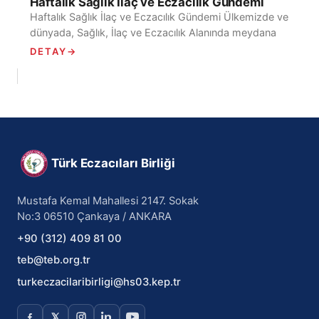
Haftalık Sağlık İlaç ve Eczacılık Gündemi
Haftalık Sağlık İlaç ve Eczacılık Gündemi Ülkemizde ve
dünyada, Sağlık, İlaç ve Eczacılık Alanında meydana
gelen Haftalık Gelişmelerin kısa başlıklar halinde yer
DETAY
→
verildiği...
Türk Eczacıları Birliği
Mustafa Kemal Mahallesi 2147. Sokak
No:3 06510 Çankaya / ANKARA
+90 (312) 409 81 00
teb@teb.org.tr
turkeczacilaribirligi@hs03.kep.tr