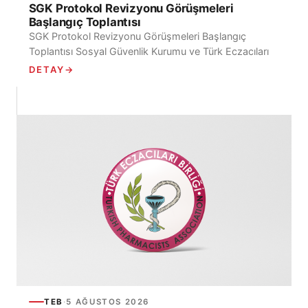
SGK Protokol Revizyonu Görüşmeleri
Başlangıç Toplantısı
SGK Protokol Revizyonu Görüşmeleri Başlangıç
Toplantısı Sosyal Güvenlik Kurumu ve Türk Eczacıları
Birliği arasında, Sosyal Güvenlik Kurumu Kapsamındaki
DETAY
→
Kişilerin Türk Eczacıları...
TEB
·
5 AĞUSTOS 2026