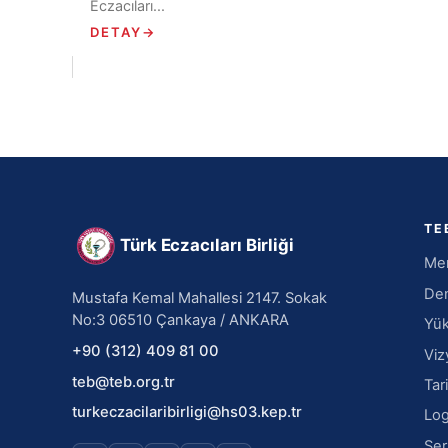
Eczacıları...
DETAY
→
TE
Türk Eczacıları Birliği
Mer
Den
Mustafa Kemal Mahallesi 2147. Sokak
No:3 06510 Çankaya / ANKARA
Yük
+90 (312) 409 81 00
Viz
teb@teb.org.tr
Tar
turkeczacilaribirligi@hs03.kep.tr
Log
Ser