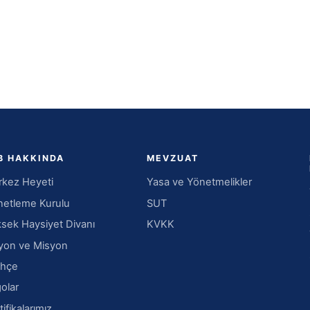
B HAKKINDA
MEVZUAT
kez Heyeti
Yasa ve Yönetmelikler
etleme Kurulu
SUT
sek Haysiyet Divanı
KVKK
yon ve Misyon
ihçe
olar
tifikalarımız