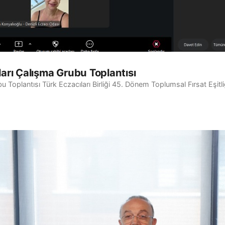
ları Çalışma Grubu Toplantısı
bu Toplantısı Türk Eczacıları Birliği 45. Dönem Toplumsal Fırsat Eşit