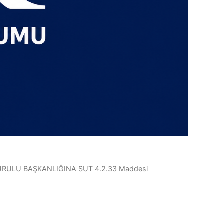
 KURULU BAŞKANLIĞINA SUT 4.2.33 Maddesi