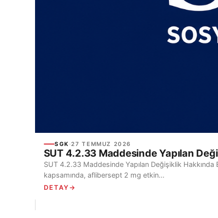
SGK
·
27 TEMMUZ 2026
SUT 4.2.33 Maddesinde Yapılan Deği
SUT 4.2.33 Maddesinde Yapılan Değişiklik Hakkı
kapsamında, aflibersept 2 mg etkin...
DETAY
→