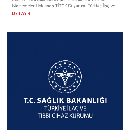
Malzemeler Hakkında TİTCK Duyurusu Türkiye İlaç ve
Tıbbi Cihaz Kurumu Eczaneler Dairesi Başkanlığı
DETAY
→
tarafından yayımlanan...