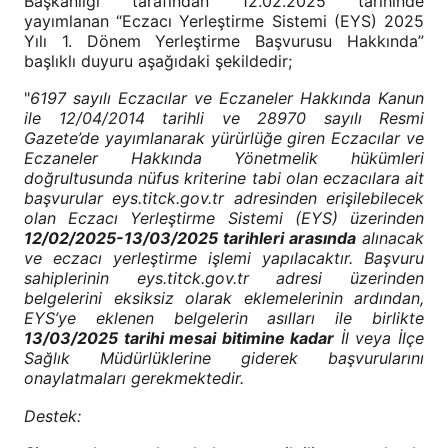
Başkanlığı tarafından 12.02.2025 tarihinde
yayımlanan “Eczacı Yerleştirme Sistemi (EYS) 2025
Yılı 1. Dönem Yerleştirme Başvurusu Hakkında”
başlıklı duyuru aşağıdaki şekildedir;
"
6197 sayılı Eczacılar ve Eczaneler Hakkında Kanun
ile 12/04/2014 tarihli ve 28970 sayılı Resmi
Gazete’de yayımlanarak yürürlüğe giren Eczacılar ve
Eczaneler Hakkında Yönetmelik hükümleri
doğrultusunda nüfus kriterine tabi olan eczacılara ait
başvurular
eys.titck.gov.tr
adresinden erişilebilecek
olan Eczacı Yerleştirme Sistemi (EYS) üzerinden
12/02/2025-13/03/2025 tarihleri arasında
alınacak
ve eczacı yerleştirme işlemi yapılacaktır. Başvuru
sahiplerinin
eys.titck.gov.tr
adresi üzerinden
belgelerini eksiksiz olarak eklemelerinin ardından,
EYS’ye eklenen belgelerin asılları ile birlikte
13/03/2025 tarihi mesai bitimine kadar
İl veya İlçe
Sağlık Müdürlüklerine giderek başvurularını
onaylatmaları gerekmektedir.
Destek: