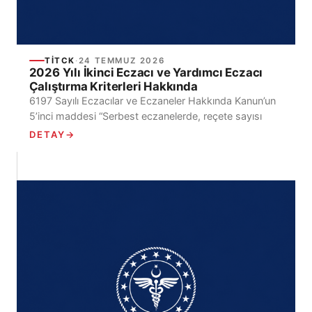
TİTCK
·
24 TEMMUZ 2026
2026 Yılı İkinci Eczacı ve Yardımcı Eczacı
Çalıştırma Kriterleri Hakkında
6197 Sayılı Eczacılar ve Eczaneler Hakkında Kanun’un
5’inci maddesi “Serbest eczanelerde, reçete sayısı
ve/veya ciro gibi kriterlere göre belirlenen sayıda ikinci
DETAY
→
eczacı...