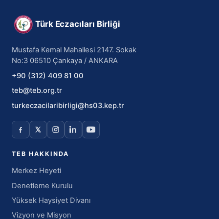
Türk Eczacıları Birliği
Mustafa Kemal Mahallesi 2147. Sokak
No:3 06510 Çankaya / ANKARA
+90 (312) 409 81 00
teb@teb.org.tr
turkeczacilaribirligi@hs03.kep.tr
TEB HAKKINDA
Merkez Heyeti
Denetleme Kurulu
Yüksek Haysiyet Divanı
Vizyon ve Misyon