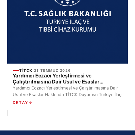
TİTCK
·
21 TEMMUZ 2026
Yardımcı Eczacı Yerleştirmesi ve
Çalıştırılmasına Dair Usul ve Esaslar
Hakkında TİTCK Duyurusu
Yardımcı Eczacı Yerleştirmesi ve Çalıştırılmasına Dair
Usul ve Esaslar Hakkında TİTCK Duyurusu Türkiye İlaç
ve Tıbbi Cihaz Kurumu Eczaneler Dairesi Başkanlığı
DETAY
→
tarafından...