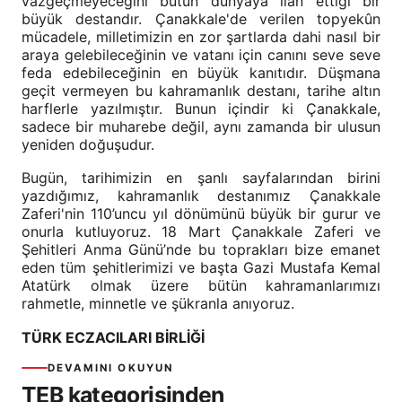
vazgeçmeyeceğini bütün dünyaya ilan ettiği bir
büyük destandır. Çanakkale'de verilen topyekûn
mücadele, milletimizin en zor şartlarda dahi nasıl bir
araya gelebileceğinin ve vatanı için canını seve seve
feda edebileceğinin en büyük kanıtıdır. Düşmana
geçit vermeyen bu kahramanlık destanı, tarihe altın
harflerle yazılmıştır. Bunun içindir ki Çanakkale,
sadece bir muharebe değil, aynı zamanda bir ulusun
yeniden doğuşudur.
Bugün, tarihimizin en şanlı sayfalarından birini
yazdığımız, kahramanlık destanımız Çanakkale
Zaferi'nin 110’uncu yıl dönümünü büyük bir gurur ve
onurla kutluyoruz. 18 Mart Çanakkale Zaferi ve
Şehitleri Anma Günü’nde bu toprakları bize emanet
eden tüm şehitlerimizi ve başta Gazi Mustafa Kemal
Atatürk olmak üzere bütün kahramanlarımızı
rahmetle, minnetle ve şükranla anıyoruz.
TÜRK ECZACILARI BİRLİĞİ
DEVAMINI OKUYUN
TEB kategorisinden