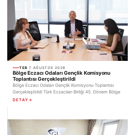
TEB
·
7 AĞUSTOS 2026
Bölge Eczacı Odaları Gençlik Komisyonu
Toplantısı Gerçekleştirildi
Bölge Eczacı Odaları Gençlik Komisyonu Toplantısı
Gerçekleştirildi Türk Eczacıları Birliği 45. Dönem Bölge
Eczacı Odaları Gençlik Komisyonu’nun ilk toplantısı,
DETAY
→
Ecz. Mehmet İrfan...