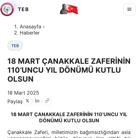
TEB
TEB
TEB
TEB
Anasayfa
›
Haberler
TEB
18 MART ÇANAKKALE ZAFERİNİN
110’UNCU YIL DÖNÜMÜ KUTLU
OLSUN
18 Mart 2025
Paylaş
18 MART ÇANAKKALE ZAFERİNİN 110’UNCU YIL
DÖNÜMÜ KUTLU OLSUN
Çanakkale Zaferi, milletimizin bağımsızlığından asla