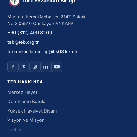
Türk Eczacıları Birliği
Mustafa Kemal Mahallesi 2147. Sokak
No:3 06510 Çankaya / ANKARA
+90 (312) 409 81 00
teb@teb.org.tr
turkeczacilaribirligi@hs03.kep.tr
TEB HAKKINDA
Merkez Heyeti
Denetleme Kurulu
Yüksek Haysiyet Divanı
Vizyon ve Misyon
Tarihçe