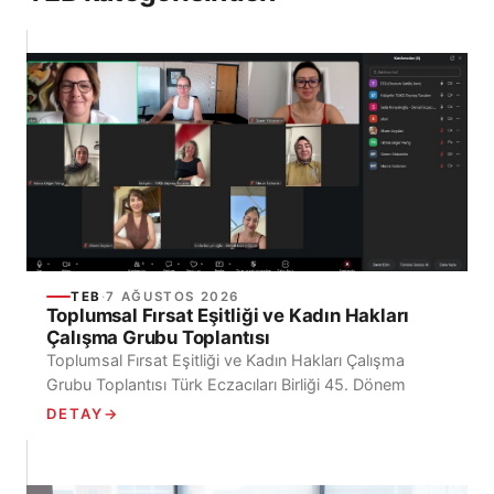
TEB
·
7 AĞUSTOS 2026
Toplumsal Fırsat Eşitliği ve Kadın Hakları
Çalışma Grubu Toplantısı
Toplumsal Fırsat Eşitliği ve Kadın Hakları Çalışma
Grubu Toplantısı Türk Eczacıları Birliği 45. Dönem
Toplumsal Fırsat Eşitliği ve Kadın Hakları Çalışma
DETAY
→
Grubu, 7 Ağustos 2026...