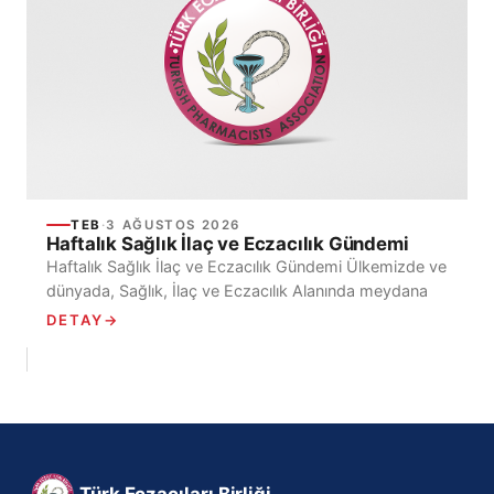
TEB
·
3 AĞUSTOS 2026
Haftalık Sağlık İlaç ve Eczacılık Gündemi
Haftalık Sağlık İlaç ve Eczacılık Gündemi Ülkemizde ve
dünyada, Sağlık, İlaç ve Eczacılık Alanında meydana
gelen Haftalık Gelişmelerin kısa başlıklar halinde yer
DETAY
→
verildiği...
Türk Eczacıları Birliği