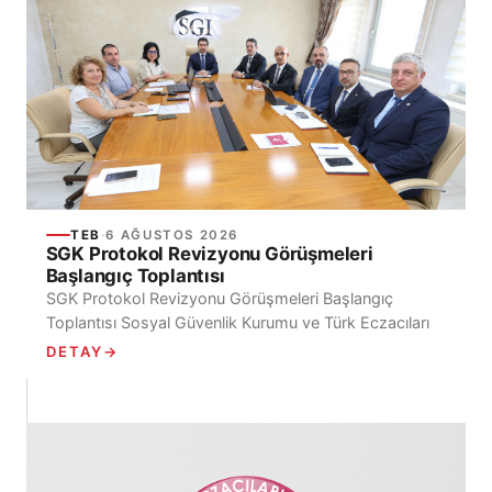
TEB
·
6 AĞUSTOS 2026
SGK Protokol Revizyonu Görüşmeleri
Başlangıç Toplantısı
SGK Protokol Revizyonu Görüşmeleri Başlangıç
Toplantısı Sosyal Güvenlik Kurumu ve Türk Eczacıları
Birliği arasında, Sosyal Güvenlik Kurumu Kapsamındaki
DETAY
→
Kişilerin Türk Eczacıları...