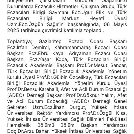
bünyesinde çalışmalarını sürdüren Olağanüstü
Durumlarda Eczacılık Hizmetleri Çalışma Grubu, Türk
Eczacıları Birliği Saymanı Ecz.Uğur Elik ve Türk
Eczacıları Birliği Merkez Heyeti Üyesi
Uzm.Ecz.Özgün Sağır’ın başkanlığında, 06 Mayıs
2025 tarihinde çevrimiçi katılımla toplandı.
Toplantıya; Gaziantep Eczacı Odası Başkanı
Ecz.İrfan Demirci, Kahramanmaraş Eczacı Odası
Başkanı Ecz.Ebru Kaya, Adıyaman Eczacı Odası
Başkanı Ecz.Yaşar Koca, Türk Eczacıları Birliği
Eczacılık Akademisi Başkanı Prof.Dr.Mesut Sancar,
Türk Eczacıları Birliği Eczacılık Akademisi Yönetim
Kurulu Üyesi Prof.Dr.Gülbin Özçelikay, Türk Eczacıları
Birliği Eczacılık Akademisi Yönetim Kurulu Üyesi
Prof.Dr.Bensu Karahalil, Afet ve Acil Durum Eczacılığı
(ADEC) Derneği Başkanı Prof.Dr.Göknur Yalım, Afet
ve Acil Durum Eczacılığı (ADEC) Derneği Genel
Sekreteri Uzm.Ecz.İlhan Durgut, Yüksek İhtisas
Üniversitesi Rektör Yardımcısı Prof.Dr.Özgül Kısa,
Yüksek İhtisas Üniversitesi Sağlık Bilimleri Fakültesi
Hemşirelik Bölümü Bölüm Başkan Yardımcısı
Doç.Dr.Arzu Bahar, Yüksek İhtisas Üniversitesi Sağlık