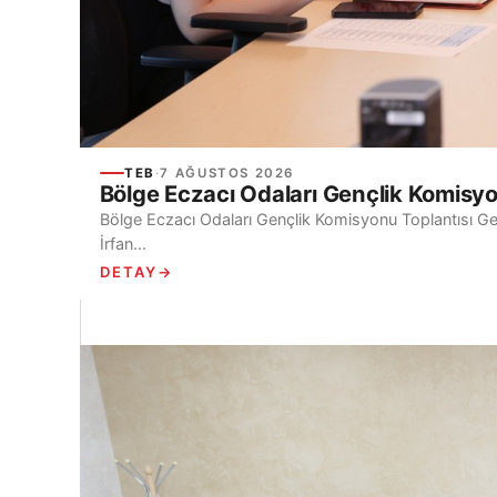
TEB
·
7 AĞUSTOS 2026
Bölge Eczacı Odaları Gençlik Komisyon
Bölge Eczacı Odaları Gençlik Komisyonu Toplantısı Gerç
İrfan...
DETAY
→