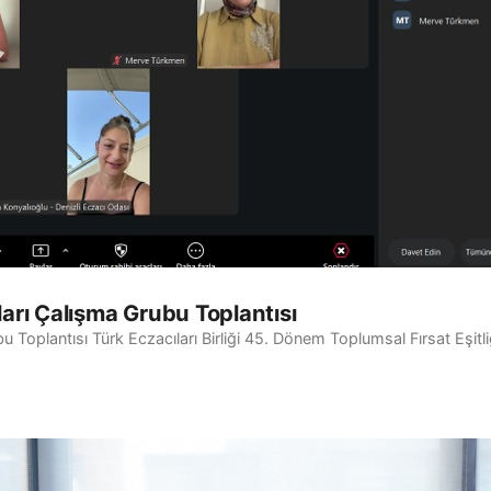
ları Çalışma Grubu Toplantısı
bu Toplantısı Türk Eczacıları Birliği 45. Dönem Toplumsal Fırsat Eşit