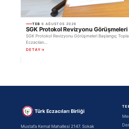
TEB
·
6 AĞUSTOS 2026
SGK Protokol Revizyonu Görüşmeleri 
SGK Protokol Revizyonu Görüşmeleri Başlangıç Toplant
Eczacıları...
DETAY
→
TE
Türk Eczacıları Birliği
Mer
Den
Mustafa Kemal Mahallesi 2147. Sokak