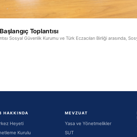
Başlangıç Toplantısı
ısı Sosyal Güvenlik Kurumu ve Türk Eczacıları Birliği arasında, Sos
B HAKKINDA
MEVZUAT
kez Heyeti
Yasa ve Yönetmelikler
etleme Kurulu
SUT