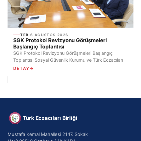
TEB
·
6 AĞUSTOS 2026
SGK Protokol Revizyonu Görüşmeleri
Başlangıç Toplantısı
SGK Protokol Revizyonu Görüşmeleri Başlangıç
Toplantısı Sosyal Güvenlik Kurumu ve Türk Eczacıları
Birliği arasında, Sosyal Güvenlik Kurumu Kapsamındaki
DETAY
→
Kişilerin Türk Eczacıları...
Türk Eczacıları Birliği
Mustafa Kemal Mahallesi 2147. Sokak