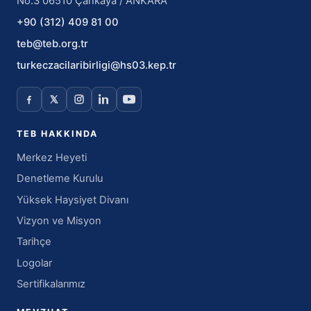
No:3 06510 Çankaya / ANKARA
+90 (312) 409 81 00
teb@teb.org.tr
turkeczacilaribirligi@hs03.kep.tr
TEB HAKKINDA
Merkez Heyeti
Denetleme Kurulu
Yüksek Haysiyet Divanı
Vizyon ve Misyon
Tarihçe
Logolar
Sertifikalarımız