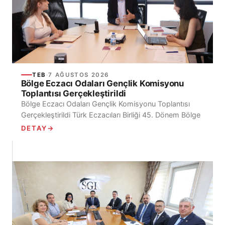
TEB
·
7 AĞUSTOS 2026
Bölge Eczacı Odaları Gençlik Komisyonu
Toplantısı Gerçekleştirildi
Bölge Eczacı Odaları Gençlik Komisyonu Toplantısı
Gerçekleştirildi Türk Eczacıları Birliği 45. Dönem Bölge
Eczacı Odaları Gençlik Komisyonu’nun ilk toplantısı,
DETAY
→
Ecz. Mehmet İrfan...