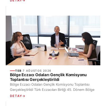
DETAY
→
Grubu, 7 Ağustos 2026...
TEB
·
7 AĞUSTOS 2026
Bölge Eczacı Odaları Gençlik Komisyonu
Toplantısı Gerçekleştirildi
Bölge Eczacı Odaları Gençlik Komisyonu Toplantısı
Gerçekleştirildi Türk Eczacıları Birliği 45. Dönem Bölge
Eczacı Odaları Gençlik Komisyonu’nun ilk toplantısı,
DETAY
→
Ecz. Mehmet İrfan...