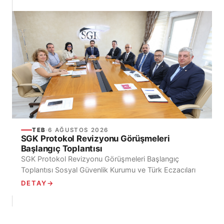
TEB
·
6 AĞUSTOS 2026
SGK Protokol Revizyonu Görüşmeleri
Başlangıç Toplantısı
SGK Protokol Revizyonu Görüşmeleri Başlangıç
Toplantısı Sosyal Güvenlik Kurumu ve Türk Eczacıları
Birliği arasında, Sosyal Güvenlik Kurumu Kapsamındaki
DETAY
→
Kişilerin Türk Eczacıları...