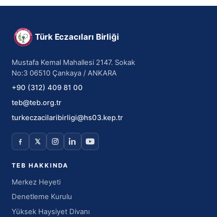
Türk Eczacıları Birliği
Mustafa Kemal Mahallesi 2147. Sokak
No:3 06510 Çankaya / ANKARA
+90 (312) 409 81 00
teb@teb.org.tr
turkeczacilaribirligi@hs03.kep.tr
TEB HAKKINDA
Merkez Heyeti
Denetleme Kurulu
Yüksek Haysiyet Divanı