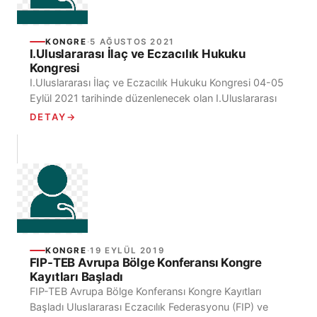
KONGRE
·
5 AĞUSTOS 2021
I.Uluslararası İlaç ve Eczacılık Hukuku
Kongresi
I.Uluslararası İlaç ve Eczacılık Hukuku Kongresi 04-05
Eylül 2021 tarihinde düzenlenecek olan I.Uluslararası
İlaç ve Eczacılık Hukuku Kongresi için bildiri ve
DETAY
→
katılımcı kayıtları...
KONGRE
·
19 EYLÜL 2019
FIP-TEB Avrupa Bölge Konferansı Kongre
Kayıtları Başladı
FIP-TEB Avrupa Bölge Konferansı Kongre Kayıtları
Başladı Uluslararası Eczacılık Federasyonu (FIP) ve