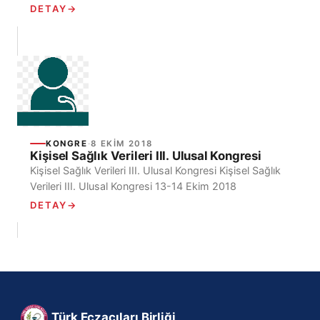
Türk Eczacıları Birliği (TEB)’in; 23 – 25 Ekim 2019
DETAY
→
tarihlerinde, "Birinci...
KONGRE
·
8 EKIM 2018
Kişisel Sağlık Verileri III. Ulusal Kongresi
Kişisel Sağlık Verileri III. Ulusal Kongresi Kişisel Sağlık
Verileri III. Ulusal Kongresi 13-14 Ekim 2018
tarihlerinde Şişli Hamidiye Etfal Eğitim ve Araştırma
DETAY
→
Hastanesi konferans...
Türk Eczacıları Birliği