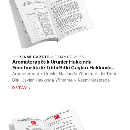
RESMI GAZETE
·
2 TEMMUZ 2026
Aromaterapötik Ürünler Hakkında
Yönetmelik ile Tıbbi Bitki Çayları Hakkında
Yönetmelik Resmi Gazetede Yayımlandı
Aromaterapötik Ürünler Hakkında Yönetmelik ile Tıbbi
Bitki Çayları Hakkında Yönetmelik Resmi Gazetede
Yayımlandı 2 Temmuz 2026 tarihli ve 33298 sayılı
DETAY
→
Resmi Gazete’de, Türkiye...