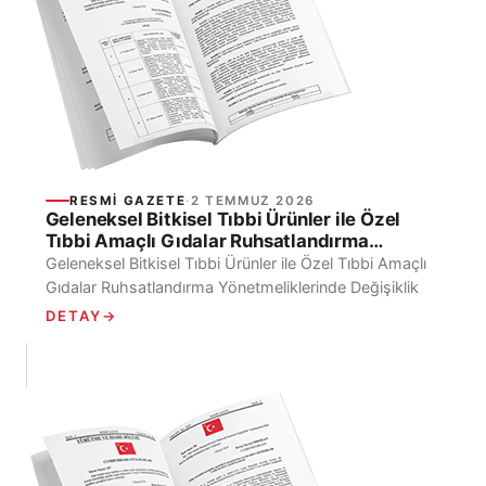
RESMI GAZETE
·
2 TEMMUZ 2026
Geleneksel Bitkisel Tıbbi Ürünler ile Özel
Tıbbi Amaçlı Gıdalar Ruhsatlandırma
Yönetmeliklerinde Değişiklik Yapıldı
Geleneksel Bitkisel Tıbbi Ürünler ile Özel Tıbbi Amaçlı
Gıdalar Ruhsatlandırma Yönetmeliklerinde Değişiklik
Yapıldı 2 Temmuz 2026 tarihli ve 33298 sayılı Resmi
DETAY
→
Gazete’de, Türkiye...