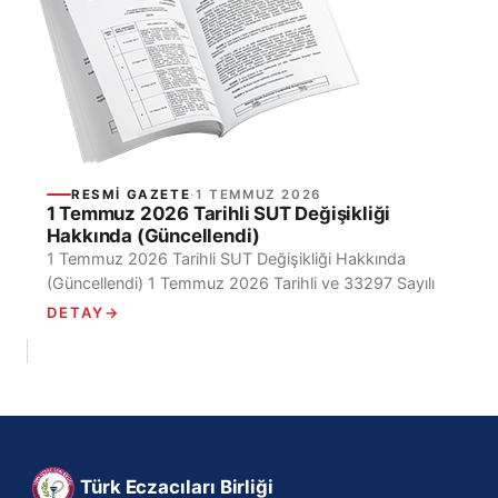
RESMI GAZETE
·
1 TEMMUZ 2026
1 Temmuz 2026 Tarihli SUT Değişikliği
Hakkında (Güncellendi)
1 Temmuz 2026 Tarihli SUT Değişikliği Hakkında
(Güncellendi) 1 Temmuz 2026 Tarihli ve 33297 Sayılı
Resmi Gazete’de “Sosyal Güvenlik Kurumu Sağlık
DETAY
→
Uygulama Tebliğinde Değişiklik...
Türk Eczacıları Birliği