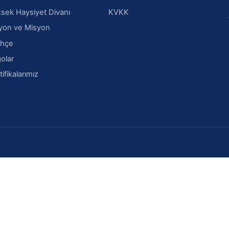
sek Haysiyet Divanı
KVKK
yon ve Misyon
ihçe
olar
tifikalarımız