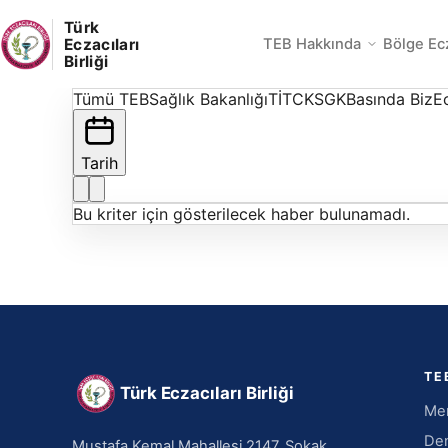
Türk
Eczacıları
TEB Hakkında
Bölge Ec
Birliği
Tümü
TEB
Sağlık Bakanlığı
TİTCK
SGK
Basında Biz
Ec
Tarih
Bu kriter için gösterilecek haber bulunamadı.
TE
Türk Eczacıları Birliği
Mer
Den
Mustafa Kemal Mahallesi 2147. Sokak