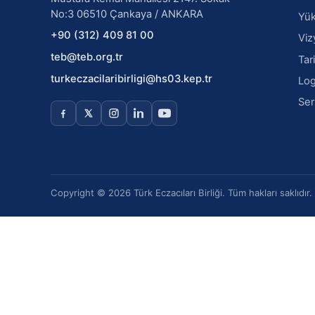
No:3 06510 Çankaya / ANKARA
Yük
+90 (312) 409 81 00
Viz
teb@teb.org.tr
Tar
turkeczacilaribirligi@hs03.kep.tr
Log
Ser
Copyright © 2026 Türk Eczacıları Birliği. Tüm hakları saklıdır.