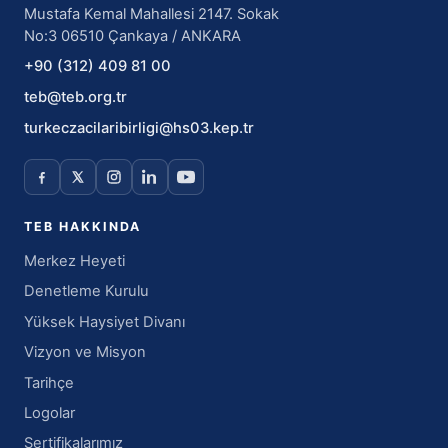
Mustafa Kemal Mahallesi 2147. Sokak
No:3 06510 Çankaya / ANKARA
+90 (312) 409 81 00
teb@teb.org.tr
turkeczacilaribirligi@hs03.kep.tr
TEB HAKKINDA
Merkez Heyeti
Denetleme Kurulu
Yüksek Haysiyet Divanı
Vizyon ve Misyon
Tarihçe
Logolar
Sertifikalarımız