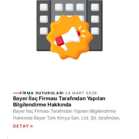
FIRMA DUYURULARI
·
24 MART 2026
Bayer İlaç Firması Tarafından Yapılan
Bilgilendirme Hakkında
Bayer İlaç Firması Tarafından Yapılan Bilgilendirme
Hakkında Bayer Türk Kimya San. Ltd. Şti. tarafından,
“Urografin Çözelti” isimli ilaçlar hakkında bilgilendirme
DETAY
→
sağlamak...