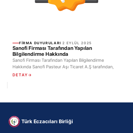
FIRMA DUYURULARI
·
2 EYLÜL 2025
Sanofi Firması Tarafından Yapılan
Bilgilendirme Hakkında
Sanofi Firması Tarafından Yapılan Bilgilendirme
Hakkında Sanofi Pasteur Aşı Ticaret A.Ş tarafından,
“Vaxigrip 0,5 ml IM/SC Enjeksiyon için Süspansiyon
DETAY
→
İçeren Kullanıma Hazır...
Türk Eczacıları Birliği