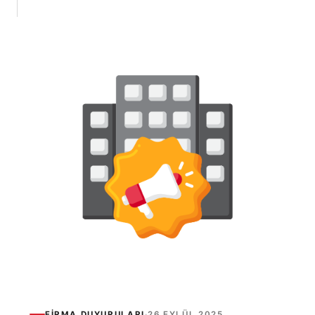
FIRMA DUYURULARI
·
26 EYLÜL 2025