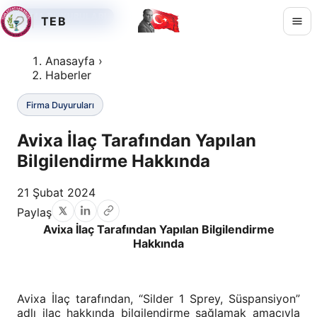
FIRMA DUYURULARI
FIRMA DUYURULARI
FIRMA DUYURULARI
TEB
Anasayfa
›
Haberler
Firma Duyuruları
Avixa İlaç Tarafından Yapılan
Bilgilendirme Hakkında
21 Şubat 2024
Paylaş
Avixa İlaç Tarafından Yapılan Bilgilendirme
Hakkında
Avixa İlaç tarafından, “Silder 1 Sprey, Süspansiyon”
adlı ilaç hakkında bilgilendirme sağlamak amacıyla