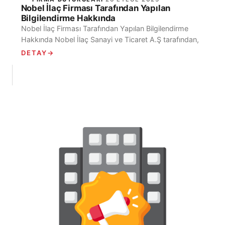
Nobel İlaç Firması Tarafından Yapılan
Bilgilendirme Hakkında
Nobel İlaç Firması Tarafından Yapılan Bilgilendirme
Hakkında Nobel İlaç Sanayi ve Ticaret A.Ş tarafından,
“Empafel Film Kaplı Tablet” isimli ilaçlar hakkında
DETAY
→
bilgilendirme...