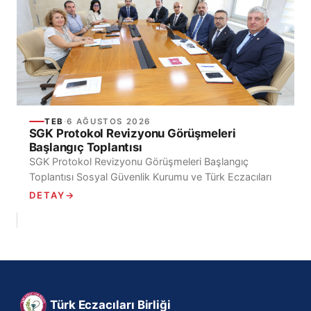
TEB
·
6 AĞUSTOS 2026
SGK Protokol Revizyonu Görüşmeleri
Başlangıç Toplantısı
SGK Protokol Revizyonu Görüşmeleri Başlangıç
Toplantısı Sosyal Güvenlik Kurumu ve Türk Eczacıları
Birliği arasında, Sosyal Güvenlik Kurumu Kapsamındaki
DETAY
→
Kişilerin Türk Eczacıları...
Türk Eczacıları Birliği