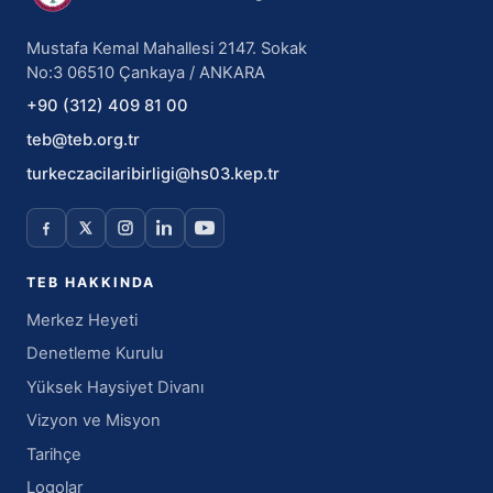
Mustafa Kemal Mahallesi 2147. Sokak
No:3 06510 Çankaya / ANKARA
+90 (312) 409 81 00
teb@teb.org.tr
turkeczacilaribirligi@hs03.kep.tr
TEB HAKKINDA
Merkez Heyeti
Denetleme Kurulu
Yüksek Haysiyet Divanı
Vizyon ve Misyon
Tarihçe
Logolar