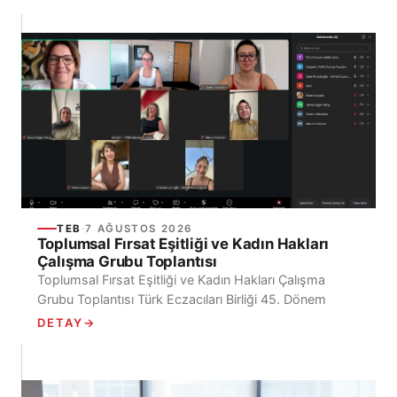
TEB
·
7 AĞUSTOS 2026
Toplumsal Fırsat Eşitliği ve Kadın Hakları
Çalışma Grubu Toplantısı
Toplumsal Fırsat Eşitliği ve Kadın Hakları Çalışma
Grubu Toplantısı Türk Eczacıları Birliği 45. Dönem
Toplumsal Fırsat Eşitliği ve Kadın Hakları Çalışma
DETAY
→
Grubu, 7 Ağustos 2026...