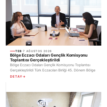
TEB
·
7 AĞUSTOS 2026
Bölge Eczacı Odaları Gençlik Komisyonu
Toplantısı Gerçekleştirildi
Bölge Eczacı Odaları Gençlik Komisyonu Toplantısı
Gerçekleştirildi Türk Eczacıları Birliği 45. Dönem Bölge
Eczacı Odaları Gençlik Komisyonu’nun ilk toplantısı,
DETAY
→
Ecz. Mehmet İrfan...