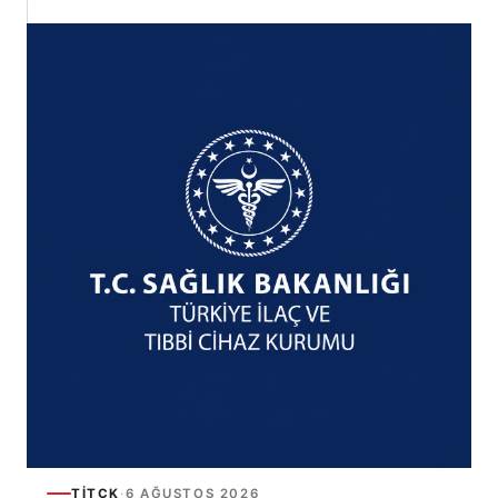
TİTCK
·
6 AĞUSTOS 2026