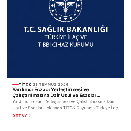
TİTCK
·
21 TEMMUZ 2026
Yardımcı Eczacı Yerleştirmesi ve
Çalıştırılmasına Dair Usul ve Esaslar
Hakkında TİTCK Duyurusu
Yardımcı Eczacı Yerleştirmesi ve Çalıştırılmasına Dair
Usul ve Esaslar Hakkında TİTCK Duyurusu Türkiye İlaç
ve Tıbbi Cihaz Kurumu Eczaneler Dairesi Başkanlığı
DETAY
→
tarafından...