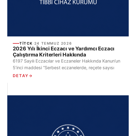
TİTCK
·
24 TEMMUZ 2026
2026 Yılı İkinci Eczacı ve Yardımcı Eczacı
Çalıştırma Kriterleri Hakkında
6197 Sayılı Eczacılar ve Eczaneler Hakkında Kanun’un
5’inci maddesi “Serbest eczanelerde, reçete sayısı
ve/veya ciro gibi kriterlere göre belirlenen sayıda ikinci
DETAY
→
eczacı...