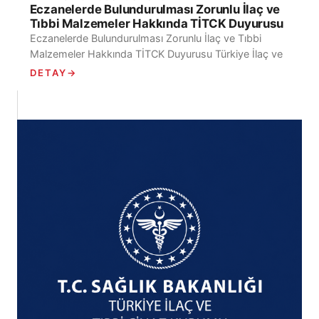
Eczanelerde Bulundurulması Zorunlu İlaç ve
Tıbbi Malzemeler Hakkında TİTCK Duyurusu
Eczanelerde Bulundurulması Zorunlu İlaç ve Tıbbi
Malzemeler Hakkında TİTCK Duyurusu Türkiye İlaç ve
Tıbbi Cihaz Kurumu Eczaneler Dairesi Başkanlığı
DETAY
→
tarafından yayımlanan...