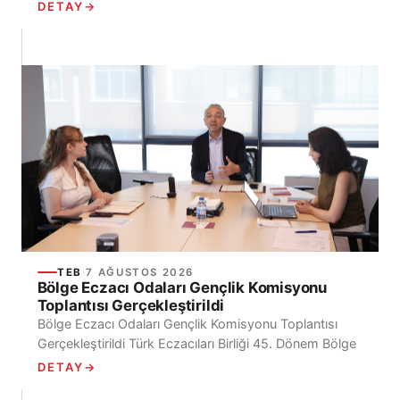
Toplumsal Fırsat Eşitliği ve Kadın Hakları Çalışma
DETAY
→
Grubu, 7 Ağustos 2026...
TEB
·
7 AĞUSTOS 2026
Bölge Eczacı Odaları Gençlik Komisyonu
Toplantısı Gerçekleştirildi
Bölge Eczacı Odaları Gençlik Komisyonu Toplantısı
Gerçekleştirildi Türk Eczacıları Birliği 45. Dönem Bölge
Eczacı Odaları Gençlik Komisyonu’nun ilk toplantısı,
DETAY
→
Ecz. Mehmet İrfan...