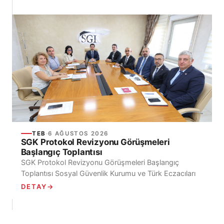
TEB
·
6 AĞUSTOS 2026
SGK Protokol Revizyonu Görüşmeleri
Başlangıç Toplantısı
SGK Protokol Revizyonu Görüşmeleri Başlangıç
Toplantısı Sosyal Güvenlik Kurumu ve Türk Eczacıları
Birliği arasında, Sosyal Güvenlik Kurumu Kapsamındaki
DETAY
→
Kişilerin Türk Eczacıları...