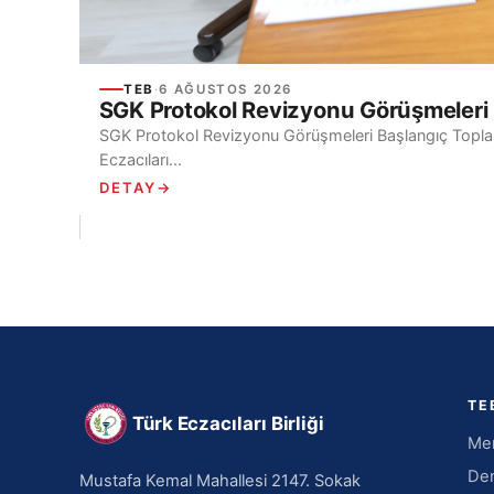
TEB
·
6 AĞUSTOS 2026
SGK Protokol Revizyonu Görüşmeleri 
SGK Protokol Revizyonu Görüşmeleri Başlangıç Toplant
Eczacıları...
DETAY
→
TE
Türk Eczacıları Birliği
Mer
Den
Mustafa Kemal Mahallesi 2147. Sokak