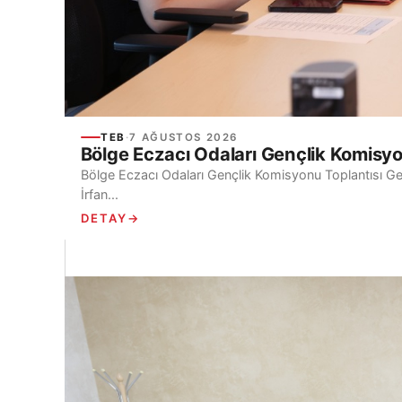
TEB
·
7 AĞUSTOS 2026
Bölge Eczacı Odaları Gençlik Komisyon
Bölge Eczacı Odaları Gençlik Komisyonu Toplantısı Gerç
İrfan...
DETAY
→