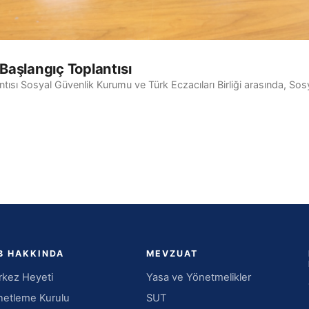
Başlangıç Toplantısı
ısı Sosyal Güvenlik Kurumu ve Türk Eczacıları Birliği arasında, Sos
B HAKKINDA
MEVZUAT
kez Heyeti
Yasa ve Yönetmelikler
etleme Kurulu
SUT