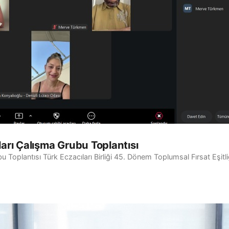
ları Çalışma Grubu Toplantısı
bu Toplantısı Türk Eczacıları Birliği 45. Dönem Toplumsal Fırsat Eşit