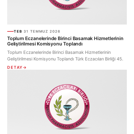
TEB
·
31 TEMMUZ 2026
Toplum Eczanelerinde Birinci Basamak Hizmetlerinin
Geliştirilmesi Komisyonu Toplandı
Toplum Eczanelerinde Birinci Basamak Hizmetlerinin
Geliştirilmesi Komisyonu Toplandı Türk Eczacıları Birliği 45.
Dönem Merkez Heyeti tarafından oluşturulan Toplum
DETAY
→
Eczanelerinde...