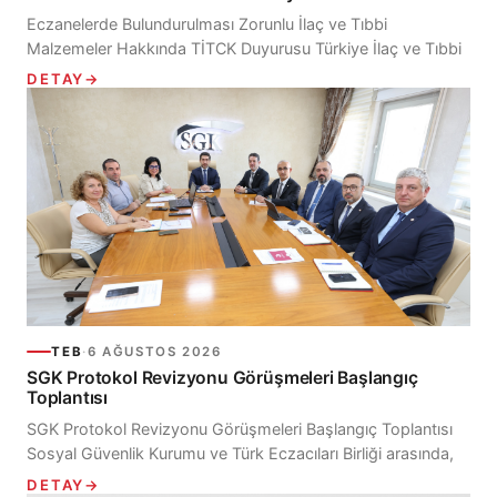
Eczanelerde Bulundurulması Zorunlu İlaç ve Tıbbi
Malzemeler Hakkında TİTCK Duyurusu Türkiye İlaç ve Tıbbi
Cihaz Kurumu Eczaneler Dairesi Başkanlığı tarafından
DETAY
→
yayımlanan...
TEB
·
6 AĞUSTOS 2026
SGK Protokol Revizyonu Görüşmeleri Başlangıç
Toplantısı
SGK Protokol Revizyonu Görüşmeleri Başlangıç Toplantısı
Sosyal Güvenlik Kurumu ve Türk Eczacıları Birliği arasında,
Sosyal Güvenlik Kurumu Kapsamındaki Kişilerin Türk
DETAY
→