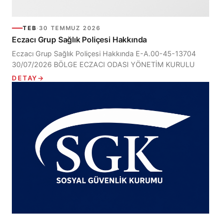
TEB
·
30 TEMMUZ 2026
Eczacı Grup Sağlık Poliçesi Hakkında
Eczacı Grup Sağlık Poliçesi Hakkında E-A.00-45-13704
30/07/2026 BÖLGE ECZACI ODASI YÖNETİM KURULU
BAŞKANLIĞINA E Artı Sigorta ve Reasürans Brokerliği
DETAY
→
aracılığı ile BUPA ACIBADEM...