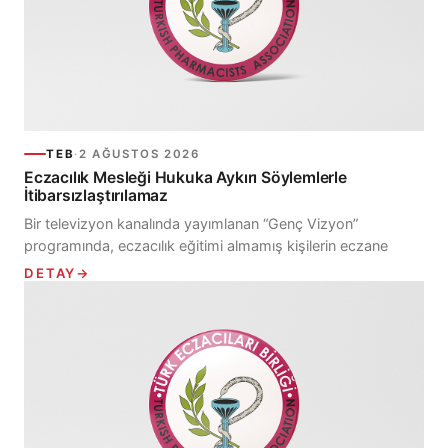
TEB
·
2 AĞUSTOS 2026
Eczacılık Mesleği Hukuka Aykırı Söylemlerle
İtibarsızlaştırılamaz
Bir televizyon kanalında yayımlanan “Genç Vizyon”
programında, eczacılık eğitimi almamış kişilerin eczane
açabileceği yönünde ifadeler kullanılmış, hukuka aykırı
DETAY
→
uygulamalar bir...