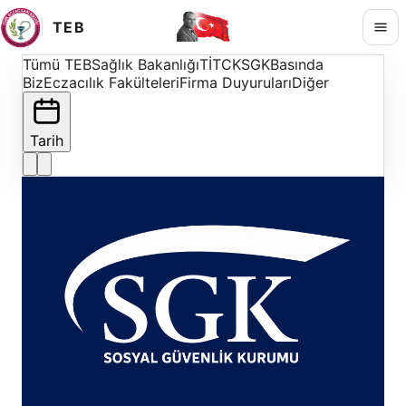
TEB
Tümü
TEB
Sağlık Bakanlığı
TİTCK
SGK
Basında
Biz
Eczacılık Fakülteleri
Firma Duyuruları
Diğer
Tarih