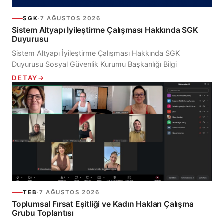
SGK
·
7 AĞUSTOS 2026
Sistem Altyapı İyileştirme Çalışması Hakkında SGK
Duyurusu
Sistem Altyapı İyileştirme Çalışması Hakkında SGK
Duyurusu Sosyal Güvenlik Kurumu Başkanlığı Bilgi
Teknolojileri Genel Müdürlüğü tarafından bugün yayımlanan
DETAY
→
“Sistem Altyapı...
TEB
·
7 AĞUSTOS 2026
Toplumsal Fırsat Eşitliği ve Kadın Hakları Çalışma
Grubu Toplantısı