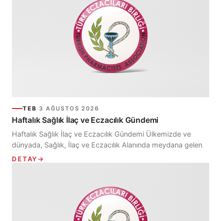
TEB
·
3 AĞUSTOS 2026
Haftalık Sağlık İlaç ve Eczacılık Gündemi
Haftalık Sağlık İlaç ve Eczacılık Gündemi Ülkemizde ve
dünyada, Sağlık, İlaç ve Eczacılık Alanında meydana gelen
Haftalık Gelişmelerin kısa başlıklar halinde yer verildiği...
DETAY
→