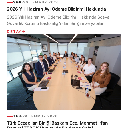
SGK
·
30 TEMMUZ 2026
2026 Yılı Haziran Ayı Ödeme Bildirimi Hakkında
2026 Yılı Haziran Ayı Ödeme Bildirimi Hakkında Sosyal
Güvenlik Kurumu Başkanlığı'ndan Birliğimize yapılan
bilgilendirmede; 2026 yılı Haziran ayı Eczane, Optik, Tıbbi
DETAY
→
Malzeme...
TEB
·
29 TEMMUZ 2026
Türk Eczacıları Birliği Başkanı Ecz. Mehmet İrfan