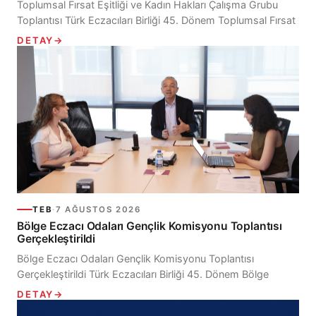
Toplumsal Fırsat Eşitliği ve Kadın Hakları Çalışma Grubu
Toplantısı Türk Eczacıları Birliği 45. Dönem Toplumsal Fırsat
Eşitliği ve Kadın Hakları Çalışma Grubu, 7 Ağustos 2026...
DETAY
→
TEB
·
7 AĞUSTOS 2026
Bölge Eczacı Odaları Gençlik Komisyonu Toplantısı
Gerçekleştirildi
Bölge Eczacı Odaları Gençlik Komisyonu Toplantısı
Gerçekleştirildi Türk Eczacıları Birliği 45. Dönem Bölge
Eczacı Odaları Gençlik Komisyonu’nun ilk toplantısı, Ecz.
DETAY
→
Mehmet İrfan...