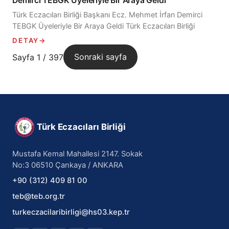
Demirci TEBGK Üyeleriyle Bir Araya Geldi
Türk Eczacıları Birliği Başkanı Ecz. Mehmet İrfan Demirci
TEBGK Üyeleriyle Bir Araya Geldi Türk Eczacıları Birliği
Gençlik Komisyonu (TEB GK) toplantısı Ecz. Mehmet İrfan...
DETAY
→
Sayfa 1 / 397
Sonraki sayfa
Türk Eczacıları Birliği
Mustafa Kemal Mahallesi 2147. Sokak
No:3 06510 Çankaya / ANKARA
+90 (312) 409 81 00
teb@teb.org.tr
turkeczacilaribirligi@hs03.kep.tr