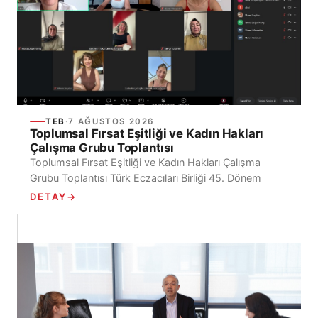
TEB
·
7 AĞUSTOS 2026
Toplumsal Fırsat Eşitliği ve Kadın Hakları
Çalışma Grubu Toplantısı
Toplumsal Fırsat Eşitliği ve Kadın Hakları Çalışma
Grubu Toplantısı Türk Eczacıları Birliği 45. Dönem
Toplumsal Fırsat Eşitliği ve Kadın Hakları Çalışma
DETAY
→
Grubu, 7 Ağustos 2026...