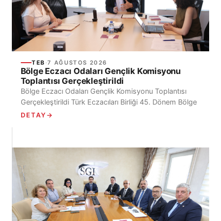
TEB
·
7 AĞUSTOS 2026
Bölge Eczacı Odaları Gençlik Komisyonu
Toplantısı Gerçekleştirildi
Bölge Eczacı Odaları Gençlik Komisyonu Toplantısı
Gerçekleştirildi Türk Eczacıları Birliği 45. Dönem Bölge
Eczacı Odaları Gençlik Komisyonu’nun ilk toplantısı,
DETAY
→
Ecz. Mehmet İrfan...