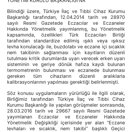
YÖNETİM KURULU BAŞKANLIĞI’NA
Bilindiği üzere, Türkiye İlaç ve Tıbbi Cihaz Kurumu
Başkanlığı tarafından, 12.04.2014 tarih ve 28970
sayılı Resmi Gazetede Eczacılar ve Eczaneler
Hakkında Yönetmelik yayımlanmış, bu Yönetmelik
kapsamında, özellikleri Türk Eczacıları Birliği
tarafından standardize edilmiş ışıklı veya ışıksız
levha konulacağı ile, buzdolabı ve eczane içi sıcaklık
nem takibinin sağlanması için kayıtların düzenli
tutulması kritik durumlarda uyarı verecek erken uyarı
sisteminin ve geriye dönük hafıza kaydı bulunan
termometrenin bulunması ve eczanede bulunması
gereken tüm cihazların düzenli aralıklarla
kalibrasyonlarının yapılması gerektiği belirlenmişti.
Söz konusu uygulamaların yürürlüğü ile ilgili olarak,
Birliğimiz tarafından Türkiye İlaç ve Tıbbi Cihaz
Kurumu Başkanlığı ile yapılan görüşmeler sonrasında,
28.03.2016 tarih ve 29667 sayılı Resmi Gazetede
yayımlanan Eczacılar ve Eczaneler Hakkında
Yönetmelik Değişikliği içerisinde yer alan “Eczane
levhaları ve sıcaklık, nem takibi” başlıklı Geçici