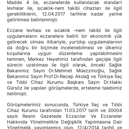
Madde 4 ile, eczanelerde kullanılacak standart
levhalar ile, sıcaklık-nem takibi cihazları ile ilgili
gerekliliklerin, 12.04.2017 tarihine kadar yerine
getirilmesi belirlenmişti.
Eczane levhası ve sıcaklık –nem takibi ile ilgili
uygulamaların eczanelere belirli bir ekonomik yük
getirecek olması itibariyle, yurtdışı uygulamalarının
da doğru bir biçimde incelenebilmesi ve ülkemiz
koşullarına uygun düzenleme yapılabilmesini
teminen, Merkez Heyetimiz tarafından geçişle ilgili
sürecin uzatılması ile ilgili olarak, önceki Sağlık
Bakanımız Sayın Dr.Mehmet Müezzinoğlu, Sağlık
Bakanımız Sayın Prof.Dr.Recep Akdağ ve Türkiye İlaç
ve Tıbbi Cihaz Kurumu Başkanı Sayın Dr.Hakkı
Gürsöz ile yapılan görüşmelerde, erteleme talebimiz
iletilmişti.
Görüşmelerimiz sonucunda, Türkiye İlaç ve Tıbbi
Cihaz Kurumu tarafından 11.03.2017 tarih ve 30004
sayılı Resmi Gazetede Eczacılar Ve Eczaneler
Hakkında Yönetmelikte Değişiklik Yapılmasına Dair
Yönetmelik yayımlanmış olup, 12/4/2014 tarihli ve