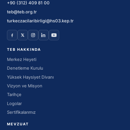
+90 (312) 409 81 00
teb@teb.org.tr
turkeczacilaribirligi@hs03.kep.tr
TEB HAKKINDA
Merkez Heyeti
Denetleme Kurulu
Yüksek Haysiyet Divanı
Vizyon ve Misyon
Tarihçe
Logolar
Sertifikalarımız
MEVZUAT